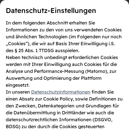
Datenschutz-Einstellungen
In dem folgenden Abschnitt erhalten Sie
Informationen zu den von uns verwendeten Cookies
Anmelden
Registrieren
und ähnlichen Technologien (im Folgenden nur noch
Sportabzeichen-Treffs
FAQs
„Cookies“), die wir auf Basis Ihrer Einwilligung i.S.
des § 25 Abs. 1 TTDSG ausspielen.
Neben technisch unbedingt erforderlichen Cookies
werden mit Ihrer Einwilligung auch Cookies für die
Anmelden
Analyse und Performance-Messung (Matomo), zur
Auswertung und Optimierung der Plattform
eingesetzt.
Melde dich bei Sportabzeichen-Digital an,
In unseren
Datenschutzinformationen
finden Sie
um fortzufahren.
einen Absatz zur Cookie Policy, sowie Definitionen zu
den Zwecken, Datenkategorien und Grundlagen für
E-Mail
die Datenübermittlung in Drittländer wie auch die
datenschutzrechtlichen Informationen (DSGVO,
BDSG) zu den durch die Cookies gesteuerten
Passwort