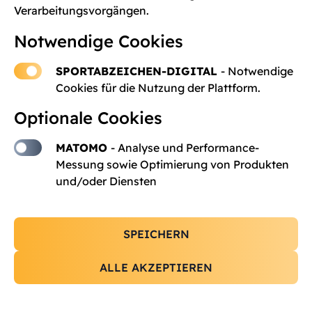
Verarbeitungsvorgängen.
Notwendige Cookies
Passwort vergessen?
SPORTABZEICHEN-DIGITAL
- Notwendige
E-Mail-Adresse speichern
Cookies für die Nutzung der Plattform.
Anmelden
Optionale Cookies
MATOMO
- Analyse und Performance-
Messung sowie Optimierung von Produkten
Du hast noch kein Profil?
Registrieren
und/oder Diensten
SPEICHERN
ALLE AKZEPTIEREN